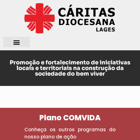
Quem somos?
O que fazemos?
Promoção e fortalecimento de iniciativas
locais e territoriais na construção da
sociedade do bem viver
Plano COMVIDA
Conheça os outros programas do
nosso plano de ação