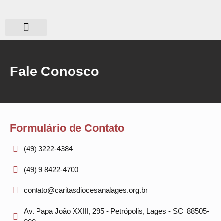
Quem somos?
O que fazemos?
Fale Conosco
Formulário de Contato
(49) 3222-4384
(49) 9 8422-4700
contato@caritasdiocesanalages.org.br
Av. Papa João XXIII, 295 - Petrópolis, Lages - SC, 88505-