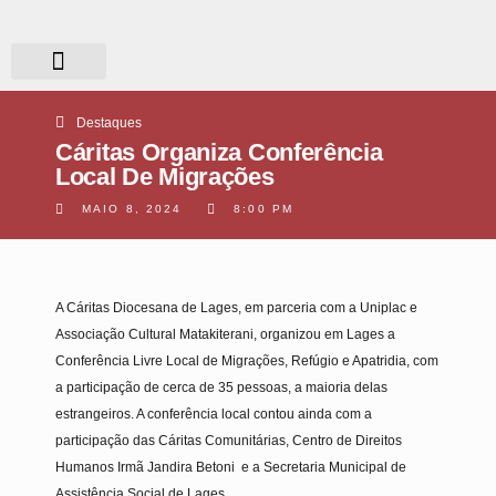
Quem somos?
O que fazemos?
Destaques
Cáritas Organiza Conferência
Local De Migrações
MAIO 8, 2024
8:00 PM
A Cáritas Diocesana de Lages, em parceria com a Uniplac e
Associação Cultural Matakiterani, organizou em Lages a
Conferência Livre Local de Migrações, Refúgio e Apatridia, com
a participação de cerca de 35 pessoas, a maioria delas
estrangeiros. A conferência local contou ainda com a
participação das Cáritas Comunitárias, Centro de Direitos
Humanos Irmã Jandira Betoni e a Secretaria Municipal de
Assistência Social de Lages.